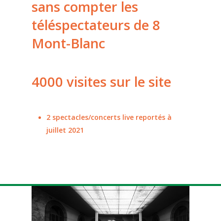
sans compter les
le festival
téléspectateurs de 8
le studio
Présentation
Mont-Blanc
Les éditions
nous soutenir
vidéos
Les projets
radio
partenaires
4000 visites sur le site
Équipe & contacts
lives musicaux
Billetterie
Réseau des 5 festivals
html
2 spectacles/concerts live reportés à
podcast
Billetterie
juillet 2021