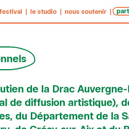
par
 festival
le studio
nous soutenir
onnels
 soutien de la Drac Auvergn
l de diffusion artistique), 
, du Département de la Sav