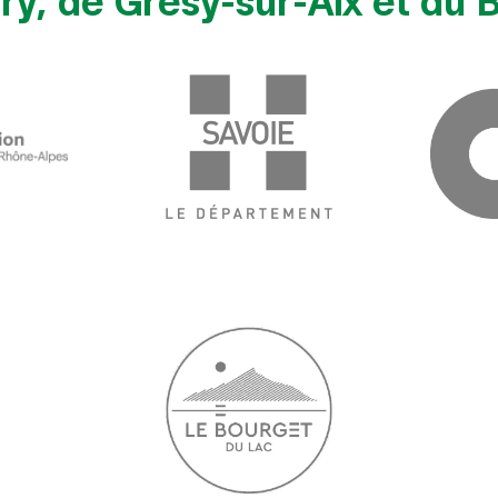
y, de Grésy-sur-Aix et du 