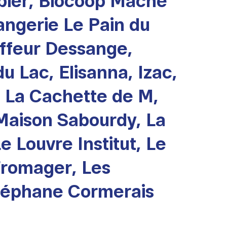
arbier, Biocoop Maché
langerie Le Pain du
iffeur Dessange,
u Lac, Elisanna, Izac,
, La Cachette de M,
 Maison Sabourdy, La
Le Louvre Institut, Le
Fromager, Les
Stéphane Cormerais