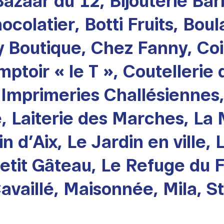
 Bazaar du 12, Bijouterie B
colatier, Botti Fruits, Bou
y Boutique, Chez Fanny, Co
toir « le T », Coutellerie d
, Imprimeries Challésiennes
, Laiterie des Marches, La
n d’Aix, Le Jardin en ville, 
etit Gâteau, Le Refuge du 
Cavaillé, Maisonnée, Mila, 