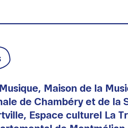
s
a Musique, Maison de la Mu
nale de Chambéry et de la 
ville, Espace culturel La T
partemental de Montmélian