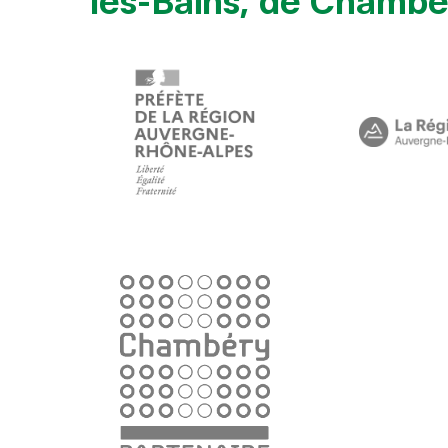
les-Bains, de Chambér
Hit enter to search or ESC to close